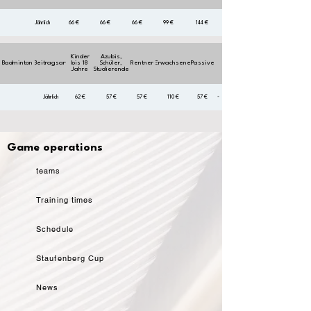
Jährlich
66 €
66 €
66 €
99 €
144 €
Kinder
Azubis,
Badminton
Beitragsart
bis 18
Schüler,
Rentner
Erwachsene
Passive
Jahre
Studierende
Jährlich
62 €
57 €
57 €
110 €
57 €
-
Game operations
teams
Training times
Schedule
Staufenberg Cup
News