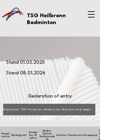
TSG Heilbronn
Badminton
Stand
01.03.2025
Stand
08.01.2026
Declaration of entry
Download: TSG Heilbronn Badminton Membership Application
Azubis,
Familie ab
Kinder
Haupt-
Schüler,
3 Personen,
Beitragsart
bis 18
Rentner
Erwachsene
Ehepaare
verein
Studierende,
maximal 2
Jahre
ÜL
Erwachsene