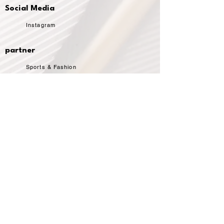
Social Media
Instagram
partner
Sports & Fashion
contact
contact
imprint
Accessibility
more...
turnier.de
BWBV